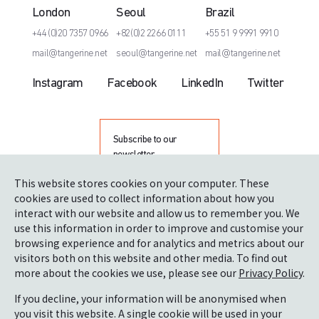
London
Seoul
Brazil
+44 (0)20 7357 0966
+82(0)2 2266 0111
+55 51 9 9991 9910
mail@tangerine.net
seoul@tangerine.net
mail@tangerine.net
Instagram
Facebook
LinkedIn
Twitter
Subscribe to our
newsletter
This website stores cookies on your computer. These
cookies are used to collect information about how you
interact with our website and allow us to remember you. We
use this information in order to improve and customise your
browsing experience and for analytics and metrics about our
visitors both on this website and other media. To find out
more about the cookies we use, please see our
Privacy Policy
.
Proud winner of The Queen’s Award for Enterprise:
International Trade
If you decline, your information will be anonymised when
you visit this website. A single cookie will be used in your