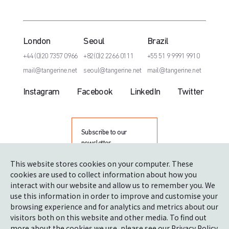
London
Seoul
Brazil
+44 (0)20 7357 0966
+82(0)2 2266 0111
+55 51 9 9991 9910
mail@tangerine.net
seoul@tangerine.net
mail@tangerine.net
Instagram
Facebook
LinkedIn
Twitter
Subscribe to our
newsletter
This website stores cookies on your computer. These
cookies are used to collect information about how you
interact with our website and allow us to remember you. We
use this information in order to improve and customise your
browsing experience and for analytics and metrics about our
visitors both on this website and other media. To find out
more about the cookies we use, please see our
Privacy Policy
.