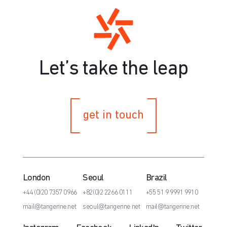
Let’s take the leap
get in touch
London
Seoul
Brazil
+44 (0)20 7357 0966
+82(0)2 2266 0111
+55 51 9 9991 9910
mail@tangerine.net
seoul@tangerine.net
mail@tangerine.net