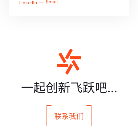
Email
Email
Email
Email
Email
LinkedIn
LinkedIn
LinkedIn
LinkedIn
LinkedIn
一起创新飞跃吧...
联系我们