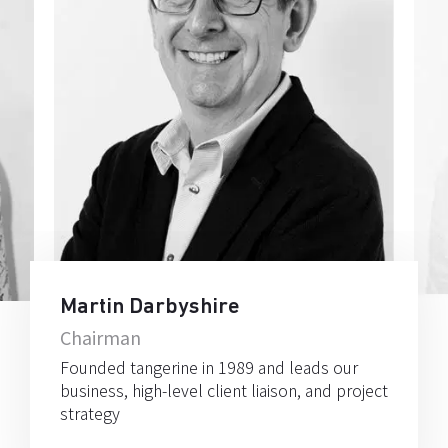
Martin Darbyshire
Chairman
Founded tangerine in 1989 and leads our
business, high-level client liaison, and project
strategy
Email
Email
LinkedIn
LinkedIn
Email
Email
LinkedIn
LinkedIn