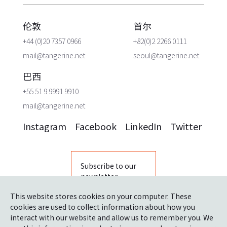
伦敦
首尔
+44 (0)20 7357 0966
+82(0)2 2266 0111
mail@tangerine.net
seoul@tangerine.net
巴西
+55 51 9 9991 9910
mail@tangerine.net
Instagram
Facebook
LinkedIn
Twitter
Subscribe to our
newsletter
This website stores cookies on your computer. These
cookies are used to collect information about how you
interact with our website and allow us to remember you. We