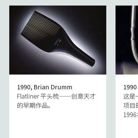
1990s
2000s
2010s
2020s
1990, Brian Drumm
1990
Flatliner 平头梳——创意天才
这是
的早期作品。
项目
199