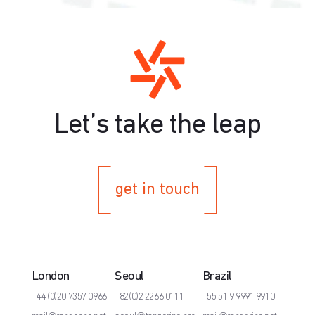
Let’s take the leap
get in touch
London
Seoul
Brazil
+44 (0)20 7357 0966
+82(0)2 2266 0111
+55 51 9 9991 9910