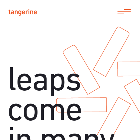
leaps
come