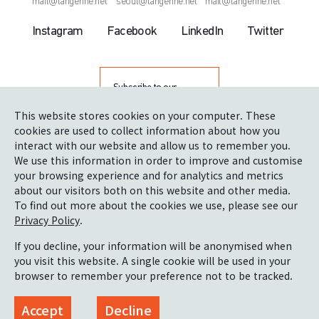
mail@tangerine.net
seoul@tangerine.net
mail@tangerine.net
Instagram
Facebook
LinkedIn
Twitter
Subscribe to our
newsletter
This website stores cookies on your computer. These
cookies are used to collect information about how you
interact with our website and allow us to remember you.
We use this information in order to improve and customise
your browsing experience and for analytics and metrics
about our visitors both on this website and other media.
To find out more about the cookies we use, please see our
Privacy Policy
.
Proud winner of The Queen’s Award for Enterprise:
International Trade
If you decline, your information will be anonymised when
you visit this website. A single cookie will be used in your
Terms & conditions
browser to remember your preference not to be tracked.
Privacy policy & Cookies
Site by
Accept
Decline
© tangerine limited
2026