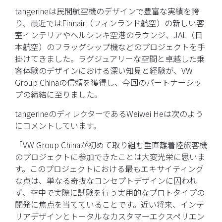
tangerineは民間航空機のデザインで豊富な実績を誇
り、最近ではFinnair（フィンランド航空）の新しい客
室インテリアやヘルシンキ空港のラウンジ、JAL（日
本航空）のフラッグシップ機などのプロジェクトを手
掛けてきました。ラグジュアリーな空間と卓越した乗
客体験のデザインにおける深い知見と経験が、VW
Group Chinaの信頼を獲得し、今回のパートナーシッ
プの締結に至りました。
tangerineのディレクターであるWeiwei Heは次のよう
にコメントしています。
「VW Group Chinaが初めて取り組む垂直離着陸旅客機
のプロジェクトに参加できたことは大変光栄に思いま
す。このプロジェクトにおける最もエキサイティング
な点は、単なる奇抜なコンセプトデザインに囚われ
ず、空中で実際に試験を行う実用的なプロトタイプの
開発に焦点を当てていることです。近い将来、インテ
リアデザインとトータルなカスタマーエクスペリエン