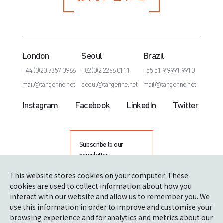
London
Seoul
Brazil
+44 (0)20 7357 0966
+82(0)2 2266 0111
+55 51 9 9991 9910
mail@tangerine.net
seoul@tangerine.net
mail@tangerine.net
Instagram
Facebook
LinkedIn
Twitter
Subscribe to our
newsletter
This website stores cookies on your computer. These
cookies are used to collect information about how you
interact with our website and allow us to remember you. We
use this information in order to improve and customise your
browsing experience and for analytics and metrics about our