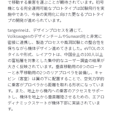
で移動する乗客を運ぶことが期待されています。初号
機となる完全運用可能なプロトタイプは試験飛行を実
施中であり、今後の実用化に向けた更なるプロトタイ
プの開発が進められています。
tangerineは、デザインプロセスを通じて、
VolkswagenのデザインチームやSunward社と非常に
密接に連携し、製造プロセスや風洞試験との整合性を
保ちながら機体デザイン進めてきました。eVTOLのス
タイルや形式、レイアウトは、中国全土の100人以上
の富裕層を対象とした集中的なユーザー調査の結果が
大きく反映されています。垂直移動用の8つのロータ
ーと水平移動用の2つのリアプロペラを装備し、キャ
ビン（客室）は翼の下に配置することで、空気力学的
に乗客がプロペラから距離を取れる形状になっていま
す。また、地上から機内への乗客のアクセスをサポー
トし、機体を地上から垂直離陸させるための、エアロ
ディナミックスケートが機体下部に実装されていま
す。